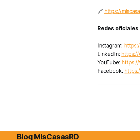
🔗
https://miscas
Redes oficiales
Instagram:
https:
LinkedIn:
https:/
YouTube:
https:
Facebook:
https
Blog MisCasasRD