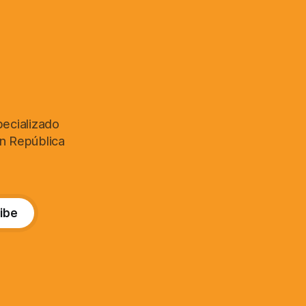
pecializado
en República
ibe