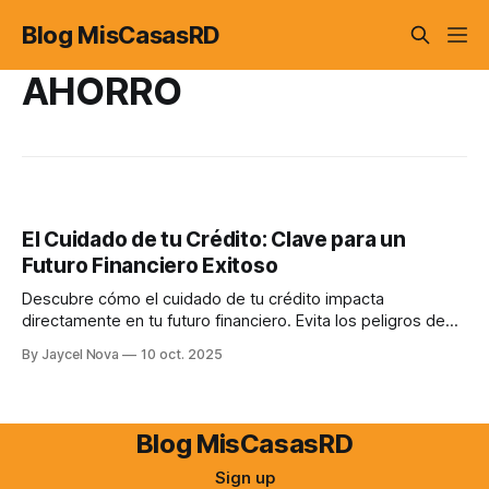
Blog MisCasasRD
AHORRO
El Cuidado de tu Crédito: Clave para un
Futuro Financiero Exitoso
Descubre cómo el cuidado de tu crédito impacta
directamente en tu futuro financiero. Evita los peligros de
las tarjetas de crédito y protege el sueño de tu hogar.
By Jaycel Nova
10 oct. 2025
Aprende consejos prácticos para construir un historial
crediticio sólido.
Blog MisCasasRD
Sign up