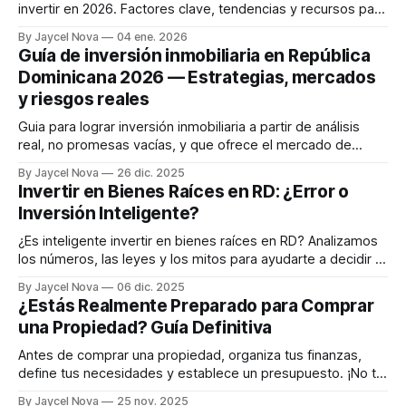
invertir en 2026. Factores clave, tendencias y recursos para
tomar decisiones informadas y maximizar tu inversión.
By Jaycel Nova
04 ene. 2026
Guía de inversión inmobiliaria en República
Dominicana 2026 — Estrategias, mercados
y riesgos reales
Guia para lograr inversión inmobiliaria a partir de análisis
real, no promesas vacías, y que ofrece el mercado de
Bienes Raíces.
By Jaycel Nova
26 dic. 2025
Invertir en Bienes Raíces en RD: ¿Error o
Inversión Inteligente?
¿Es inteligente invertir en bienes raíces en RD? Analizamos
los números, las leyes y los mitos para ayudarte a decidir si
es el camino para construir un patrimonio sólido y seguro.
By Jaycel Nova
06 dic. 2025
¿Estás Realmente Preparado para Comprar
una Propiedad? Guía Definitiva
Antes de comprar una propiedad, organiza tus finanzas,
define tus necesidades y establece un presupuesto. ¡No te
lances sin preparación! Esta guía te ayudará a estar listo
By Jaycel Nova
25 nov. 2025