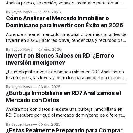
Analiza precio, absorción, zonas e inventario para tomar
decisiones informadas antes de comprar.
By Jaycel Nova
13 ene. 2026
Cómo Analizar el Mercado Inmobiliario
Dominicano para Invertir con Éxito en 2026
Aprende a leer el mercado inmobiliario dominicano antes de
invertir en 2026. Factores clave, tendencias y recursos para
tomar decisiones informadas y maximizar tu inversión.
By Jaycel Nova
04 ene. 2026
Invertir en Bienes Raíces en RD: ¿Error o
Inversión Inteligente?
¿Es inteligente invertir en bienes raíces en RD? Analizamos
los números, las leyes y los mitos para ayudarte a decidir si
es el camino para construir un patrimonio sólido y seguro.
By Jaycel Nova
06 dic. 2025
¿Burbuja Inmobiliaria en RD? Analizamos el
Mercado con Datos
Analizamos con datos si existe una burbuja inmobiliaria en
RD. Descubre por qué el mercado dominicano es diferente
y qué riesgos reales existen.
By Jaycel Nova
05 dic. 2025
¿Estás Realmente Preparado para Comprar