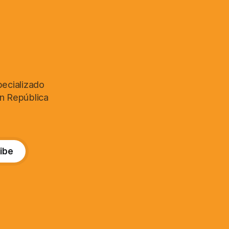
pecializado
en República
ibe