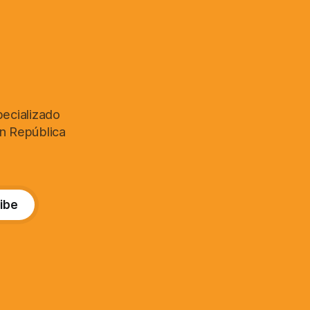
pecializado
en República
ibe