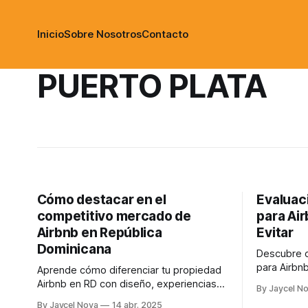
Inicio
Sobre Nosotros
Contacto
PUERTO PLATA
Cómo destacar en el
Evaluac
competitivo mercado de
para Ai
Airbnb en República
Evitar
Dominicana
Descubre 
para Airbn
Aprende cómo diferenciar tu propiedad
potenciales
Airbnb en RD con diseño, experiencias
By Jaycel N
únicas y estrategias efectivas para
By Jaycel Nova
14 abr. 2025