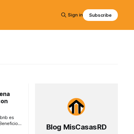
Sign in
Subscribe
pena
con
rbnb es
Beneficios,
Blog MisCasasRD
mejor