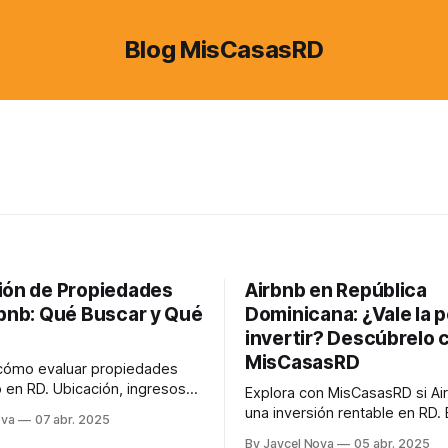
Blog MisCasasRD
ión de Propiedades
Airbnb en República
rbnb: Qué Buscar y Qué
Dominicana: ¿Vale la 
invertir? Descúbrelo 
MisCasasRD
cómo evaluar propiedades
b en RD. Ubicación, ingresos
Explora con MisCasasRD si Ai
 y qué evitar al invertir.
una inversión rentable en RD. 
ova
07 abr. 2025
retos y claves para tomar la 
By Jaycel Nova
05 abr. 2025