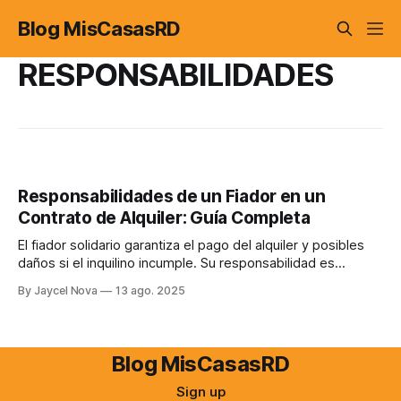
Blog MisCasasRD
RESPONSABILIDADES
Responsabilidades de un Fiador en un
Contrato de Alquiler: Guía Completa
El fiador solidario garantiza el pago del alquiler y posibles
daños si el inquilino incumple. Su responsabilidad es
conjunta con la del inquilino, pudiendo ser demandado
By Jaycel Nova
13 ago. 2025
directamente. Es crucial revisar el contrato y evaluar la
capacidad financiera del inquilino antes de aceptar ser
fiador.
Blog MisCasasRD
Sign up