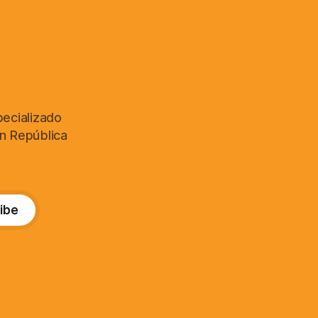
pecializado
en República
ibe