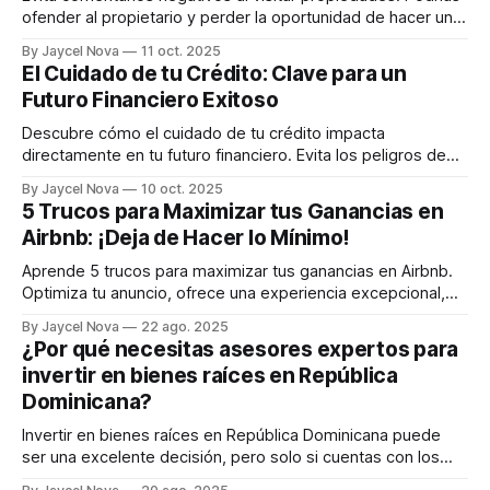
ofender al propietario y perder la oportunidad de hacer una
oferta. Sé respetuoso y guarda tus críticas para tu agente.
By Jaycel Nova
11 oct. 2025
El Cuidado de tu Crédito: Clave para un
Futuro Financiero Exitoso
Descubre cómo el cuidado de tu crédito impacta
directamente en tu futuro financiero. Evita los peligros de
las tarjetas de crédito y protege el sueño de tu hogar.
By Jaycel Nova
10 oct. 2025
Aprende consejos prácticos para construir un historial
5 Trucos para Maximizar tus Ganancias en
crediticio sólido.
Airbnb: ¡Deja de Hacer lo Mínimo!
Aprende 5 trucos para maximizar tus ganancias en Airbnb.
Optimiza tu anuncio, ofrece una experiencia excepcional,
utiliza precios estratégicos, gestiona tus reseñas y
By Jaycel Nova
22 ago. 2025
automatiza tareas. ¡Deja de hacer lo mínimo y aumenta tus
¿Por qué necesitas asesores expertos para
ingresos!
invertir en bienes raíces en República
Dominicana?
Invertir en bienes raíces en República Dominicana puede
ser una excelente decisión, pero solo si cuentas con los
asesores correctos. En este artículo exploramos la