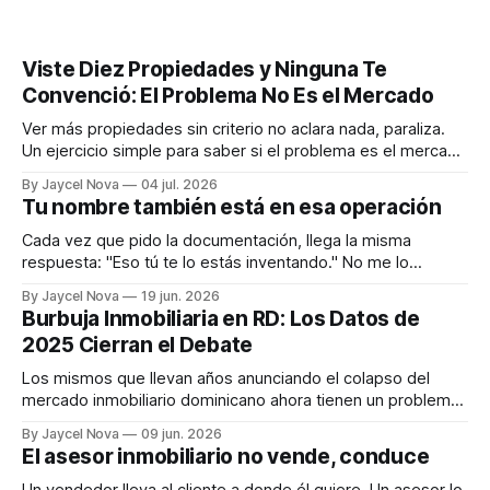
Viste Diez Propiedades y Ninguna Te
Convenció: El Problema No Es el Mercado
Ver más propiedades sin criterio no aclara nada, paraliza.
Un ejercicio simple para saber si el problema es el mercado
o que todavía no sabes qué buscas.
By Jaycel Nova
04 jul. 2026
Tu nombre también está en esa operación
Cada vez que pido la documentación, llega la misma
respuesta: "Eso tú te lo estás inventando." No me lo
invento. Soy uno de los pocos que te explica por qué.
By Jaycel Nova
19 jun. 2026
Burbuja Inmobiliaria en RD: Los Datos de
2025 Cierran el Debate
Los mismos que llevan años anunciando el colapso del
mercado inmobiliario dominicano ahora tienen un problema:
los datos de 2025 no los acompañan. Aquí está el análisis.
By Jaycel Nova
09 jun. 2026
El asesor inmobiliario no vende, conduce
Un vendedor lleva al cliente a donde él quiere. Un asesor lo