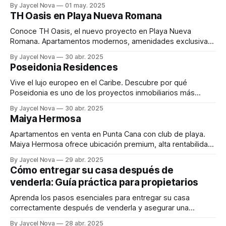
By Jaycel Nova
01 may. 2025
diseño y exenciones fiscales únicas.
TH Oasis en Playa Nueva Romana
Conoce TH Oasis, el nuevo proyecto en Playa Nueva
Romana. Apartamentos modernos, amenidades exclusivas
y excelente retorno en el Este de República Dominicana.
By Jaycel Nova
30 abr. 2025
Poseidonia Residences
Vive el lujo europeo en el Caribe. Descubre por qué
Poseidonia es uno de los proyectos inmobiliarios más
rentables y exclusivos de Punta Cana, con ROI desde un
By Jaycel Nova
30 abr. 2025
6%, diseño clásico y exenciones fiscales por 15 años.
Maiya Hermosa
Apartamentos en venta en Punta Cana con club de playa.
Maiya Hermosa ofrece ubicación premium, alta rentabilidad
y ubicación premium.
By Jaycel Nova
29 abr. 2025
Cómo entregar su casa después de
venderla: Guía práctica para propietarios
Aprenda los pasos esenciales para entregar su casa
correctamente después de venderla y asegurar una
transición sin complicaciones para el nuevo propietario.
By Jaycel Nova
28 abr. 2025