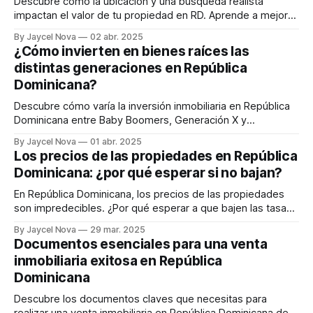
Descubre cómo la ubicación y una búsqueda realista
impactan el valor de tu propiedad en RD. Aprende a mejorar
su perfil y aumentar su atractivo.
By Jaycel Nova
02 abr. 2025
¿Cómo invierten en bienes raíces las
distintas generaciones en República
Dominicana?
Descubre cómo varía la inversión inmobiliaria en República
Dominicana entre Baby Boomers, Generación X y
Millennials. Cada generación tiene sus propias prioridades,
By Jaycel Nova
01 abr. 2025
desde estabilidad hasta rentabilidad a corto plazo.
Los precios de las propiedades en República
Dominicana: ¿por qué esperar si no bajan?
En República Dominicana, los precios de las propiedades
son impredecibles. ¿Por qué esperar a que bajen las tasas
de interés si los precios no se detienen?
By Jaycel Nova
29 mar. 2025
Documentos esenciales para una venta
inmobiliaria exitosa en República
Dominicana
Descubre los documentos claves que necesitas para
realizar una venta inmobiliaria en República Dominicana de