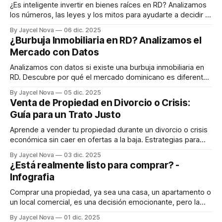
¿Es inteligente invertir en bienes raíces en RD? Analizamos
los números, las leyes y los mitos para ayudarte a decidir si
es el camino para construir un patrimonio sólido y seguro.
By Jaycel Nova
06 dic. 2025
¿Burbuja Inmobiliaria en RD? Analizamos el
Mercado con Datos
Analizamos con datos si existe una burbuja inmobiliaria en
RD. Descubre por qué el mercado dominicano es diferente
y qué riesgos reales existen.
By Jaycel Nova
05 dic. 2025
Venta de Propiedad en Divorcio o Crisis:
Guía para un Trato Justo
Aprende a vender tu propiedad durante un divorcio o crisis
económica sin caer en ofertas a la baja. Estrategias para
obtener un trato justo y proteger tus intereses.
By Jaycel Nova
03 dic. 2025
¿Está realmente listo para comprar? -
Infografia
Comprar una propiedad, ya sea una casa, un apartamento o
un local comercial, es una decisión emocionante, pero la
emoción no debe nublar la realidad. Para evitar
By Jaycel Nova
01 dic. 2025
frustraciones y retrasos, debe lanzarse al proceso solo