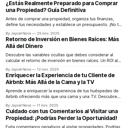
¿Estás Realmente Preparado para Comprar
después de una preparación rigurosa. Aqui los pasos que
una Propiedad? Guía Definitiva
debes dar:
Antes de comprar una propiedad, organiza tus finanzas,
define tus necesidades y establece un presupuesto. ¡No te
lances sin preparación! Esta guía te ayudará a estar listo
By Jaycel Nova
25 nov. 2025
para encontrar la propiedad de tus sueños.
Retorno de Inversión en Bienes Raíces: Más
Allá del Dinero
Descubre las variables ocultas que debes considerar al
calcular el retorno de inversión en bienes raíces. Un ROI alto
no siempre significa una buena inversión. Analiza riesgos,
By Jaycel Nova
12 nov. 2025
costos ocultos y el impacto emocional.
Enriquecer la Experiencia de tu Cliente de
Airbnb: Más Allá de la Cama y la TV
Aprende a enriquecer la experiencia de tus huéspedes de
Airbnb ofreciendo más que una cama y una TV. Descubre
cómo crear guías personalizadas, recomendar lugares
By Jaycel Nova
11 nov. 2025
locales y obtener mejores reseñas.
Cuidado con tus Comentarios al Visitar una
Propiedad: ¡Podrías Perder la Oportunidad!
Evita comentarios negativos al visitar propiedades. Podrías