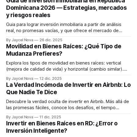
Guía de inversión inmobiliaria en República
Dominicana 2026 — Estrategias, mercados
y riesgos reales
Guia para lograr inversión inmobiliaria a partir de análisis
real, no promesas vacías, y que ofrece el mercado de
Bienes Raíces.
By Jaycel Nova
26 dic. 2025
Movilidad en Bienes Raíces: ¿Qué Tipo de
Mudanza Prefieres?
Explora los tipos de movilidad en bienes raíces: vertical
(mejora de calidad de vida) y horizontal (cambio similar).
Descubre qué impulsa cada tipo y cuál se ajusta mejor a tus
By Jaycel Nova
12 dic. 2025
necesidades.
La Verdad Incómoda de Invertir en Airbnb: Lo
Que Nadie Te Dice
Descubre la verdad oculta de invertir en Airbnb. Más allá de
las promesas fáciles, conoce los desafíos, el tiempo
invertido y las regulaciones antes de lanzarte a esta
By Jaycel Nova
11 dic. 2025
aventura.
Invertir en Bienes Raíces en RD: ¿Error o
Inversión Inteligente?