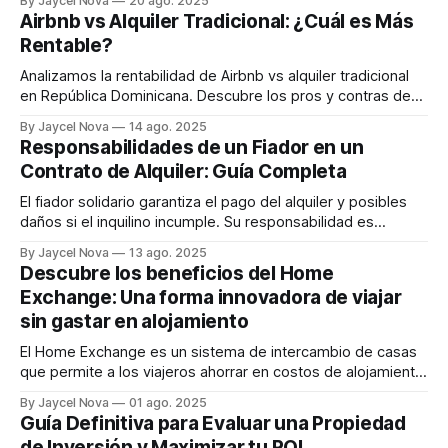
By Jaycel Nova
20 ago. 2025
importancia de rodearte de profesionales calificados:
Airbnb vs Alquiler Tradicional: ¿Cuál es Más
abogados inmobiliarios, agentes con experiencia local y
Rentable?
tasadores certificados.
Analizamos la rentabilidad de Airbnb vs alquiler tradicional
en República Dominicana. Descubre los pros y contras de
cada opción para tomar la mejor decisión de inversión.
By Jaycel Nova
14 ago. 2025
Responsabilidades de un Fiador en un
Contrato de Alquiler: Guía Completa
El fiador solidario garantiza el pago del alquiler y posibles
daños si el inquilino incumple. Su responsabilidad es
conjunta con la del inquilino, pudiendo ser demandado
By Jaycel Nova
13 ago. 2025
directamente. Es crucial revisar el contrato y evaluar la
Descubre los beneficios del Home
capacidad financiera del inquilino antes de aceptar ser
Exchange: Una forma innovadora de viajar
fiador.
sin gastar en alojamiento
El Home Exchange es un sistema de intercambio de casas
que permite a los viajeros ahorrar en costos de alojamiento
mientras experimentan un nuevo lugar como un local. Este
By Jaycel Nova
01 ago. 2025
artículo explica en detalle cómo funciona el Home Exchange
Guía Definitiva para Evaluar una Propiedad
y los beneficios que ofrece.
de Inversión y Maximizar tu ROI