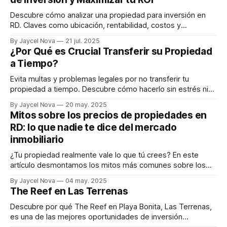
Descubre cómo analizar una propiedad para inversión en
RD. Claves como ubicación, rentabilidad, costos y
apreciación del valor.
By Jaycel Nova
21 jul. 2025
¿Por Qué es Crucial Transferir su Propiedad
a Tiempo?
Evita multas y problemas legales por no transferir tu
propiedad a tiempo. Descubre cómo hacerlo sin estrés ni
recargos.
By Jaycel Nova
20 may. 2025
Mitos sobre los precios de propiedades en
RD: lo que nadie te dice del mercado
inmobiliario
¿Tu propiedad realmente vale lo que tú crees? En este
artículo desmontamos los mitos más comunes sobre los
precios en el mercado inmobiliario dominicano y te damos
By Jaycel Nova
04 may. 2025
las claves para tomar decisiones con datos, no con
The Reef en Las Terrenas
cuentos.
Descubre por qué The Reef en Playa Bonita, Las Terrenas,
es una de las mejores oportunidades de inversión
inmobiliaria en República Dominicana, con rentabilidad,