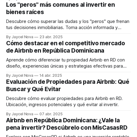
Los "peros" más comunes al invertir en
bienes raíces
Descubre cómo superar las dudas y los "peros" que frenan
tus decisiones inmobiliarias. Toma acción informada y
asegura tu futuro en RD.
By Jaycel Nova
23 abr. 2025
Cómo destacar en el competitivo mercado
de Airbnb en República Dominicana
Aprende cómo diferenciar tu propiedad Airbnb en RD con
diseño, experiencias únicas y estrategias efectivas para
aumentar tu retorno.
By Jaycel Nova
14 abr. 2025
Evaluación de Propiedades para Airbnb: Qué
Buscar y Qué Evitar
Descubre cómo evaluar propiedades para Airbnb en RD.
Ubicación, ingresos potenciales y qué evitar al invertir.
By Jaycel Nova
07 abr. 2025
Airbnb en República Dominicana: ¿Vale la
pena invertir? Descúbrelo con MisCasasRD
Explora con MisCasasRD si Airbnb es una inversión rentable