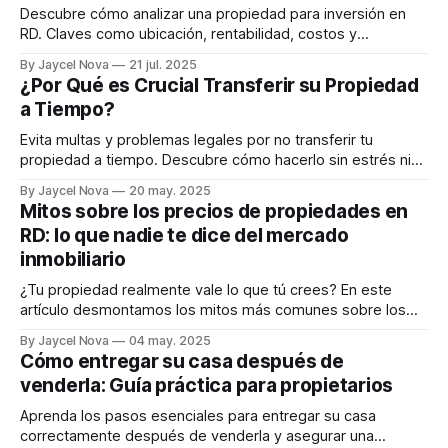
Descubre cómo analizar una propiedad para inversión en
RD. Claves como ubicación, rentabilidad, costos y
apreciación del valor.
By Jaycel Nova
21 jul. 2025
¿Por Qué es Crucial Transferir su Propiedad
a Tiempo?
Evita multas y problemas legales por no transferir tu
propiedad a tiempo. Descubre cómo hacerlo sin estrés ni
recargos.
By Jaycel Nova
20 may. 2025
Mitos sobre los precios de propiedades en
RD: lo que nadie te dice del mercado
inmobiliario
¿Tu propiedad realmente vale lo que tú crees? En este
artículo desmontamos los mitos más comunes sobre los
precios en el mercado inmobiliario dominicano y te damos
By Jaycel Nova
04 may. 2025
las claves para tomar decisiones con datos, no con
Cómo entregar su casa después de
cuentos.
venderla: Guía práctica para propietarios
Aprenda los pasos esenciales para entregar su casa
correctamente después de venderla y asegurar una