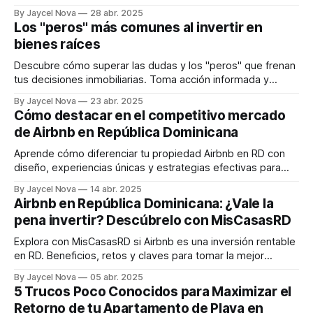
transición sin complicaciones para el nuevo propietario.
By Jaycel Nova
28 abr. 2025
Los "peros" más comunes al invertir en
bienes raíces
Descubre cómo superar las dudas y los "peros" que frenan
tus decisiones inmobiliarias. Toma acción informada y
asegura tu futuro en RD.
By Jaycel Nova
23 abr. 2025
Cómo destacar en el competitivo mercado
de Airbnb en República Dominicana
Aprende cómo diferenciar tu propiedad Airbnb en RD con
diseño, experiencias únicas y estrategias efectivas para
aumentar tu retorno.
By Jaycel Nova
14 abr. 2025
Airbnb en República Dominicana: ¿Vale la
pena invertir? Descúbrelo con MisCasasRD
Explora con MisCasasRD si Airbnb es una inversión rentable
en RD. Beneficios, retos y claves para tomar la mejor
decisión.
By Jaycel Nova
05 abr. 2025
5 Trucos Poco Conocidos para Maximizar el
Retorno de tu Apartamento de Playa en