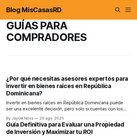
Blog MisCasasRD
GUÍAS PARA
COMPRADORES
¿Por qué necesitas asesores expertos para
invertir en bienes raíces en República
Dominicana?
Invertir en bienes raíces en República Dominicana puede
ser una excelente decisión, pero solo si cuentas con los
asesores correctos. En este artículo exploramos la
By Jaycel Nova
20 ago. 2025
importancia de rodearte de profesionales calificados:
Guía Definitiva para Evaluar una Propiedad
abogados inmobiliarios, agentes con experiencia local y
de Inversión y Maximizar tu ROI
tasadores certificados.