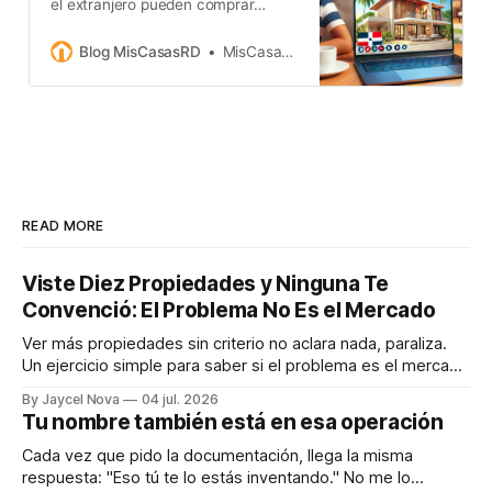
el extranjero pueden comprar
propiedades en RD con confianza y
seguridad, incluso a la distancia.
Blog MisCasasRD
MisCasasRD
READ MORE
Viste Diez Propiedades y Ninguna Te
Convenció: El Problema No Es el Mercado
Ver más propiedades sin criterio no aclara nada, paraliza.
Un ejercicio simple para saber si el problema es el mercado
o que todavía no sabes qué buscas.
By Jaycel Nova
04 jul. 2026
Tu nombre también está en esa operación
Cada vez que pido la documentación, llega la misma
respuesta: "Eso tú te lo estás inventando." No me lo