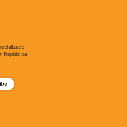
pecializado
en República
ibe