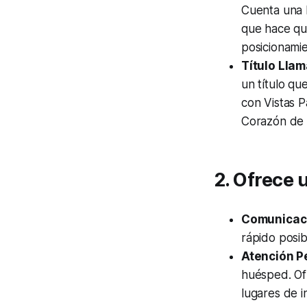
Cuenta una h
que hace que
posicionami
Título Llam
un título qu
con Vistas P
Corazón de 
2. Ofrece 
Comunicaci
rápido posib
Atención P
huésped. Of
lugares de i