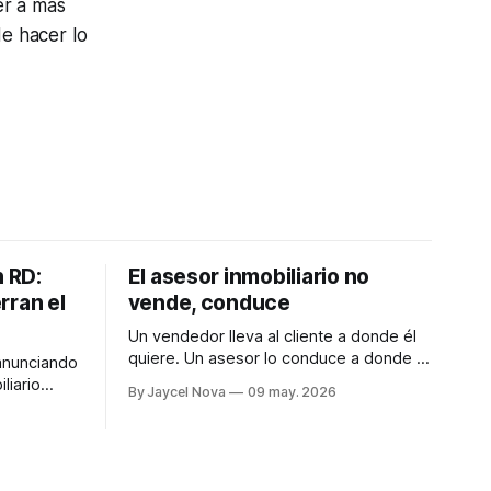
er a más
de hacer lo
n RD:
El asesor inmobiliario no
rran el
vende, conduce
Un vendedor lleva al cliente a donde él
quiere. Un asesor lo conduce a donde el
anunciando
cliente puede llegar. Esa diferencia lo
liario
By Jaycel Nova
09 may. 2026
cambia todo.
roblema:
ompañan.