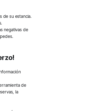
 de su estancia.
s.
as negativas de
spedes.
erzo!
información
herramienta de
servas, la