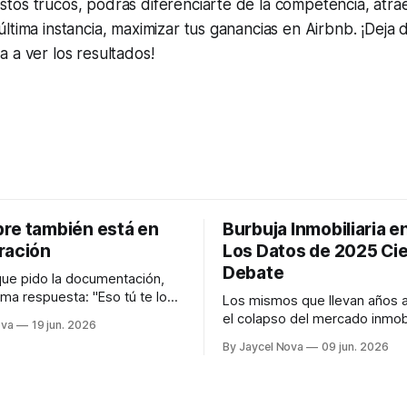
tos trucos, podrás diferenciarte de la competencia, atra
ltima instancia, maximizar tus ganancias en Airbnb. ¡Deja 
 a ver los resultados!
re también está en
Burbuja Inmobiliaria e
ración
Los Datos de 2025 Cie
Debate
ue pido la documentación,
sma respuesta: "Eso tú te lo
Los mismos que llevan años 
ntando." No me lo invento.
el colapso del mercado inmobi
ova
19 jun. 2026
 los pocos que te explica por
dominicano ahora tienen un p
By Jaycel Nova
09 jun. 2026
los datos de 2025 no los ac
Aquí está el análisis.