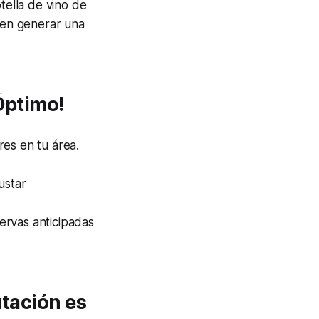
ella de vino de
eden generar una
Óptimo!
res en tu área.
ustar
ervas anticipadas
utación es