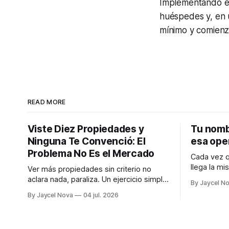
Implementando es
huéspedes y, en ú
mínimo y comienza
READ MORE
Viste Diez Propiedades y
Tu nomb
Ninguna Te Convenció: El
esa ope
Problema No Es el Mercado
Cada vez q
llega la mi
Ver más propiedades sin criterio no
estás inve
aclara nada, paraliza. Un ejercicio simple
By Jaycel N
Soy uno de
para saber si el problema es el mercado
By Jaycel Nova
04 jul. 2026
qué.
o que todavía no sabes qué buscas.