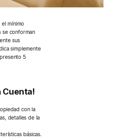
 el mínimo
es se conforman
mente sus
adica simplemente
 presento 5
n Cuenta!
ropiedad con la
s, detalles de la
terísticas básicas.