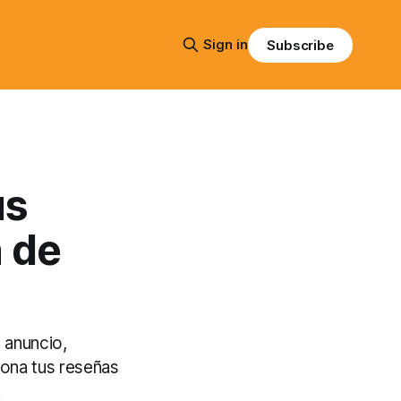
Sign in
Subscribe
us
a de
 anuncio,
iona tus reseñas
!