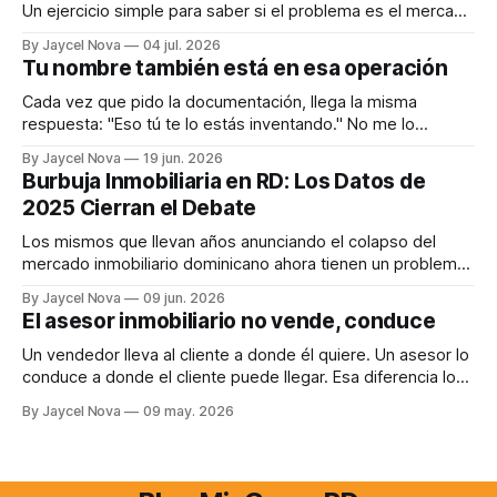
Un ejercicio simple para saber si el problema es el mercado
o que todavía no sabes qué buscas.
By Jaycel Nova
04 jul. 2026
Tu nombre también está en esa operación
Cada vez que pido la documentación, llega la misma
respuesta: "Eso tú te lo estás inventando." No me lo
invento. Soy uno de los pocos que te explica por qué.
By Jaycel Nova
19 jun. 2026
Burbuja Inmobiliaria en RD: Los Datos de
2025 Cierran el Debate
Los mismos que llevan años anunciando el colapso del
mercado inmobiliario dominicano ahora tienen un problema:
los datos de 2025 no los acompañan. Aquí está el análisis.
By Jaycel Nova
09 jun. 2026
El asesor inmobiliario no vende, conduce
Un vendedor lleva al cliente a donde él quiere. Un asesor lo
conduce a donde el cliente puede llegar. Esa diferencia lo
cambia todo.
By Jaycel Nova
09 may. 2026